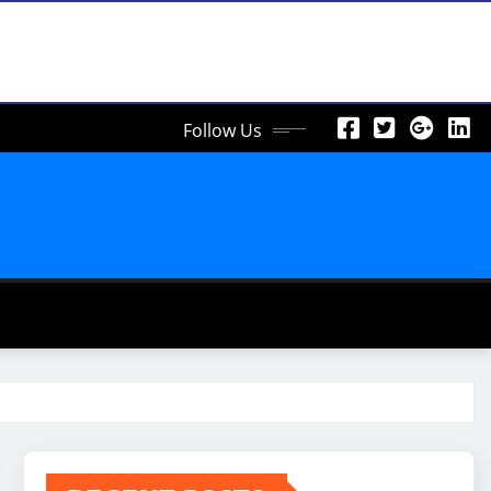
Follow Us