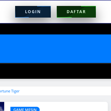
LOGIN
DAFTAR
rtune Tiger
GAME MESIN