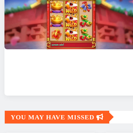
YOU MAY HAVE MISSED